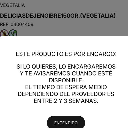
VEGETALIA
DELICIAS
DE
JENGIBRE
150GR.
(VEGETALIA)
REF: 04004409
SKU: 04004409 VEGAN Y SIN GLUTEN NO CERTIFICADOS
ESTE PRODUCTO ES POR ENCARGO:
Código de barras
SI LO QUIERES, LO ENCARGAREMOS
Unidades por caja
Y TE AVISAREMOS CUANDO ESTÉ
Tipo de IVA
DISPONIBLE.
Grupo
EL TIEMPO DE ESPERA MEDIO
DEPENDIENDO DEL PROVEEDOR ES
ENTRE 2 Y 3 SEMANAS.
Soporte telefónico
ENTENDIDO
¿Necesitas que te ayudemos con tu pedido? Llámanos al
965 378 313