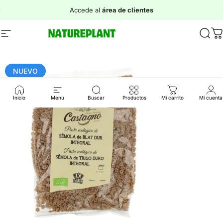
Ir directamente al contenido
diapositivas pausa
Accede al
área de clientes
Navegación
Natureplant
Busc
C
NUEVO
Inicio
Menú
Buscar
Productos
Mi carrito
Mi cuenta