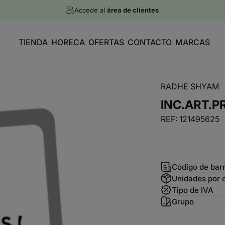
diapositivas pausa
Accede al
área de clientes
}
}
}
}
}
TIENDA
HORECA
OFERTAS
CONTACTO
MARCAS
RADHE SHYAM
INC.ART.P
REF: 121495625
Código de bar
Unidades por 
Tipo de IVA
Grupo