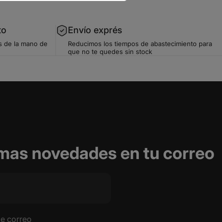
to
Envío exprés
s de la mano de
Reducimos los tiempos de abastecimiento para
que no te quedes sin stock
timas novedades en tu correo
de correo