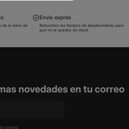
to
Envío exprés
s de la mano de
Reducimos los tiempos de abastecimiento para
que no te quedes sin stock
timas novedades en tu correo
de correo