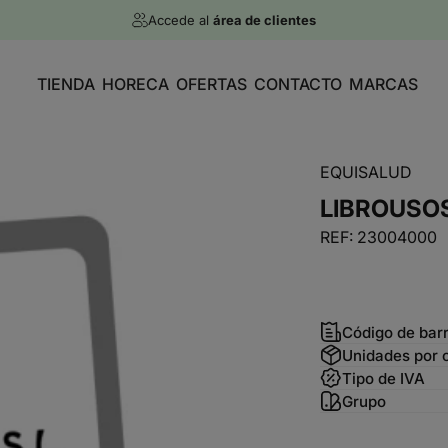
diapositivas pausa
Accede al
área de clientes
}
}
}
}
}
TIENDA
HORECA
OFERTAS
CONTACTO
MARCAS
EQUISALUD
LIBRO
USO
REF: 23004000
Código de bar
Unidades por 
Tipo de IVA
Grupo